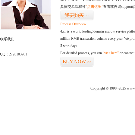
具体交易流程可
“点击这里”
查看或咨询support@
我要购买
>>
Process Overview:
4.cn is a world leading domain escrow service plat
million RMB transaction volume every year. We promi
联系我们
5 workdays.
For detailed process, you can
“visit here”
or contact
QQ：2726103981
BUY NOW
>>
Copyright © 1998 -2025 www.