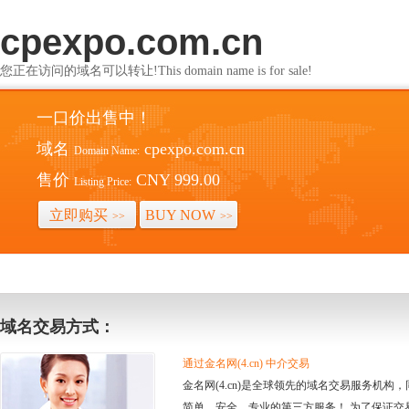
cpexpo.com.cn
您正在访问的域名可以转让!This domain name is for sale!
一口价出售中！
域名
cpexpo.com.cn
Domain Name:
售价
CNY 999.00
Listing Price:
立即购买
BUY NOW
>>
>>
域名交易方式：
通过金名网(4.cn) 中介交易
金名网(4.cn)是全球领先的域名交易服务机
简单、安全、专业的第三方服务！ 为了保证交